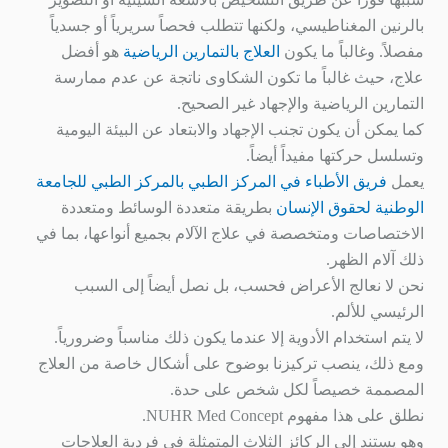
بالرنين المغناطيسي، ولكنها تتطلب فحصاً سريرياً أو جسدياً
مفصلاً. وغالباً ما يكون
العلاج بالتمارين الرياضية
هو أفضل
علاج، حيث غالباً ما تكون الشكاوى ناتجة عن عدم ممارسة
التمارين الرياضية والإجهاد غير الصحيح.
كما يمكن أن يكون تجنب الإجهاد والابتعاد عن البيئة اليومية
وتسلسل حركتها مفيداً أيضاً.
يعمل
فريق الأطباء في المركز الطبي بالمركز الطبي
للجامعة
الوطنية لحقوق الإنسان
بطريقة متعددة الوسائط ومتعددة
الاختصاصات ومتخصصة في علاج الآلام بجميع أنواعها، بما في
ذلك آلام الظهر.
نحن لا نعالج الأعراض فحسب، بل نصل أيضاً إلى السبب
الرئيسي للألم.
لا يتم استخدام الأدوية إلا عندما يكون ذلك مناسباً وضرورياً.
ومع ذلك، ينصب تركيزنا بوضوح على أشكال خاصة من العلاج
المصممة خصيصاً لكل شخص على حدة.
نطلق على هذا مفهوم
Med Concept.
NUHR
وهو يستند إلى الركائز الثلاث المتمثلة في فردية العلاجات